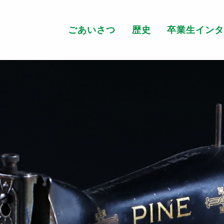
田学園 開星中学校・高等学校 100t
ごあいさつ
歴史
卒業生イン