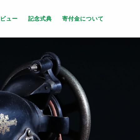
h Anniversary
タビュー
記念式典
寄付金について